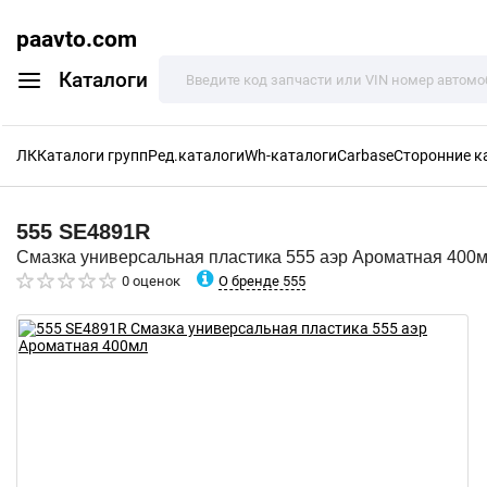
paavto.com
Каталоги
ЛК
Каталоги групп
Ред.каталоги
Wh-каталоги
Carbase
Сторонние к
555
SE4891R
Смазка универсальная пластика 555 аэр Ароматная 400
О бренде 555
0 оценок