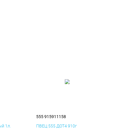
555 915911158
й 1л.
ПВЕЦ 555 ДОТ4 910г