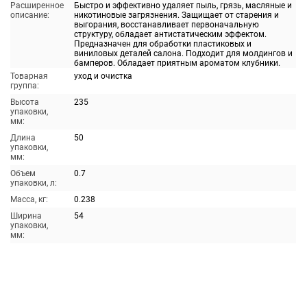
Расширенное
Быстро и эффективно удаляет пыль, грязь, масляные и
описание:
никотиновые загрязнения. Защищает от старения и
выгорания, восстанавливает первоначальную
структуру, обладает антистатическим эффектом.
Предназначен для обработки пластиковых и
виниловых деталей салона. Подходит для молдингов и
бамперов. Обладает приятным ароматом клубники.
Товарная
уход и очистка
группа:
Высота
235
упаковки,
мм:
Длина
50
упаковки,
мм:
Объем
0.7
упаковки, л:
Масса, кг:
0.238
Ширина
54
упаковки,
мм: