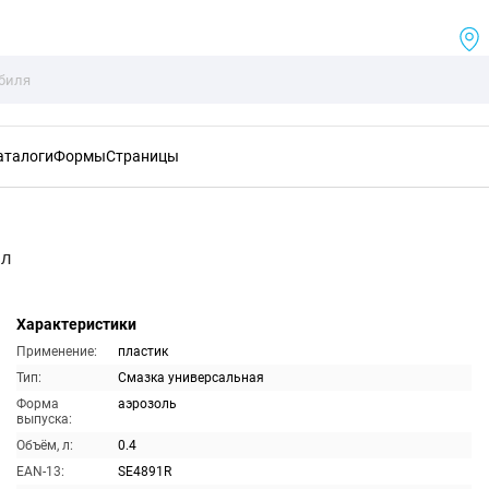
аталоги
Формы
Страницы
мл
Характеристики
Применение:
пластик
Тип:
Смазка универсальная
Форма
аэрозоль
выпуска:
Объём, л:
0.4
EAN-13:
SE4891R