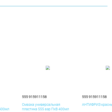
555 915911158
555 915911158
я
Смазка универсальная
АНТИФРИЗ красны
 400мл
пластика 555 аэр ПхВ 400мл