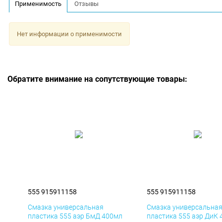
Применимость
Отзывы
Нет информации о применимости
Обратите внимание на сопутствующие товары:
555 915911158
555 915911158
Смазка универсальная
Смазка универсальна
пластика 555 аэр БмД 400мл
пластика 555 аэр ДиК