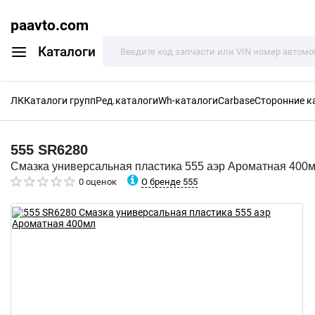
paavto.com
Каталоги
ЛК
Каталоги групп
Ред.каталоги
Wh-каталоги
Carbase
Сторонние к
555
SR6280
Смазка универсальная пластика 555 аэр Ароматная 400
О бренде 555
0 оценок