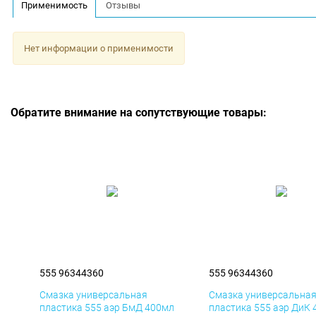
Применимость
Отзывы
Нет информации о применимости
Обратите внимание на сопутствующие товары:
555 96344360
555 96344360
Смазка универсальная
Смазка универсальна
пластика 555 аэр БмД 400мл
пластика 555 аэр ДиК