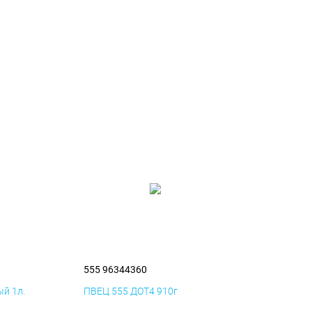
555 96344360
й 1л.
ПВЕЦ 555 ДОТ4 910г