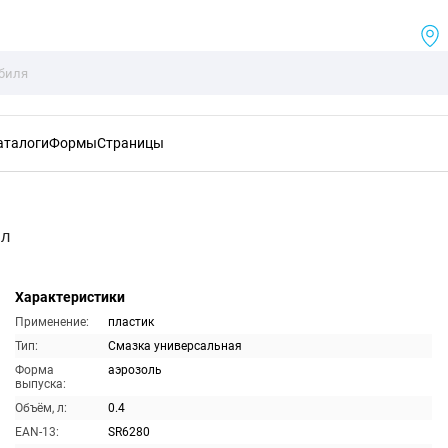
аталоги
Формы
Страницы
мл
Характеристики
Применение:
пластик
Тип:
Смазка универсальная
Форма
аэрозоль
выпуска:
Объём, л:
0.4
EAN-13:
SR6280