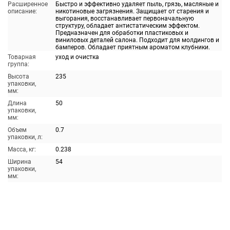
Расширенное
Быстро и эффективно удаляет пыль, грязь, масляные и
описание:
никотиновые загрязнения. Защищает от старения и
выгорания, восстанавливает первоначальную
структуру, обладает антистатическим эффектом.
Предназначен для обработки пластиковых и
виниловых деталей салона. Подходит для молдингов и
бамперов. Обладает приятным ароматом клубники.
Товарная
уход и очистка
группа:
Высота
235
упаковки,
мм:
Длина
50
упаковки,
мм:
Объем
0.7
упаковки, л:
Масса, кг:
0.238
Ширина
54
упаковки,
мм: