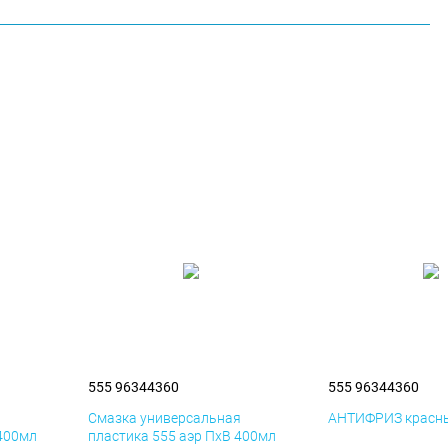
555 96344360
555 96344360
я
Смазка универсальная
АНТИФРИЗ красны
 400мл
пластика 555 аэр ПхВ 400мл