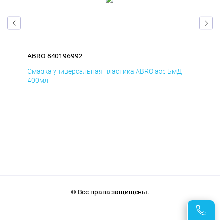
ABRO 840196992
ABR
Смазка универсальная пластика ABRO аэр БмД
Сма
400мл
40
© Все права защищены.