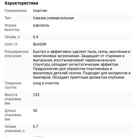
Характеристики
Применение:
пластик
Тип:
Смазка универсальная
Форма
аэрозоль
выпуска:
Объём, л:
0.4
EAN-13:
BU450R
Расширенное
Быстро и эффективно удаляет пыль, грязь, масляные и
описание:
никотиновые загрязнения. Защищает от старения и
выгорания, восстанавливает первоначальную
структуру, обладает антистатическим эффектом.
Предназначен для обработки пластиковых и
виниловых деталей салона. Подходит для молдингов и
бамперов. Обладает приятным ароматом клубники.
Товарная
уход и очистка
группа:
Высота
235
упаковки,
мм:
Длина
50
упаковки,
мм:
Объем
0.7
упаковки, л: