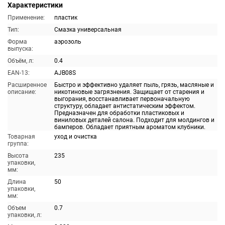
Характеристики
Применение:
пластик
Тип:
Смазка универсальная
Форма
аэрозоль
выпуска:
Объём, л:
0.4
EAN-13:
AJB08S
Расширенное
Быстро и эффективно удаляет пыль, грязь, масляные и
описание:
никотиновые загрязнения. Защищает от старения и
выгорания, восстанавливает первоначальную
структуру, обладает антистатическим эффектом.
Предназначен для обработки пластиковых и
виниловых деталей салона. Подходит для молдингов и
бамперов. Обладает приятным ароматом клубники.
Товарная
уход и очистка
группа:
Высота
235
упаковки,
мм:
Длина
50
упаковки,
мм:
Объем
0.7
упаковки, л: