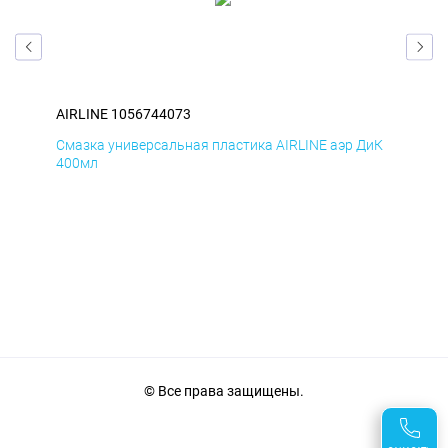
AIRLINE 1056744073
AIR
БмД
Смазка универсальная пластика AIRLINE аэр ДиК
Сма
400мл
40
© Все права защищены.