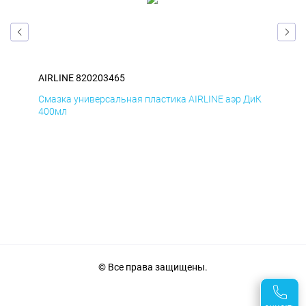
AIRLINE 820203465
AIR
БмД
Смазка универсальная пластика AIRLINE аэр ДиК
Сма
400мл
40
© Все права защищены.