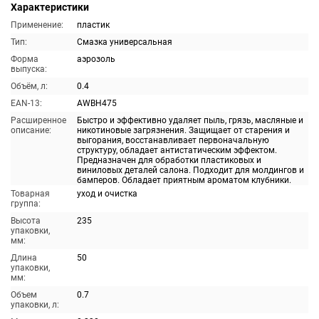
Характеристики
Применение:
пластик
Тип:
Смазка универсальная
Форма
аэрозоль
выпуска:
Объём, л:
0.4
EAN-13:
AWBH475
Расширенное
Быстро и эффективно удаляет пыль, грязь, масляные и
описание:
никотиновые загрязнения. Защищает от старения и
выгорания, восстанавливает первоначальную
структуру, обладает антистатическим эффектом.
Предназначен для обработки пластиковых и
виниловых деталей салона. Подходит для молдингов и
бамперов. Обладает приятным ароматом клубники.
Товарная
уход и очистка
группа:
Высота
235
упаковки,
мм:
Длина
50
упаковки,
мм:
Объем
0.7
упаковки, л: