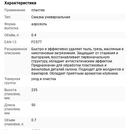
Характеристики
Применение:
пластик
Тип:
Смазка универсальная
Форма
аэрозоль
выпуска:
Объём, л:
0.4
EAN-13:
FC577
Расширенное
Быстро и эффективно удаляет пыль, грязь, масляные и
описание:
никотиновые загрязнения. Защищает от старения и
выгорания, восстанавливает первоначальную
структуру, обладает антистатическим эффектом.
Предназначен для обработки пластиковых и
виниловых деталей салона. Подходит для молдингов и
бамперов. Обладает приятным ароматом клубники.
Товарная
уход и очистка
группа:
Высота
235
упаковки,
мм:
Длина
50
упаковки,
мм:
Объем
0.7
упаковки, л: