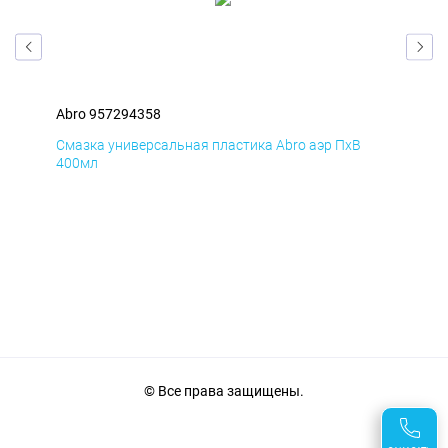
Abro 957294358
Abr
Смазка универсальная пластика Abro аэр ПхВ
АНТ
400мл
© Все права защищены.