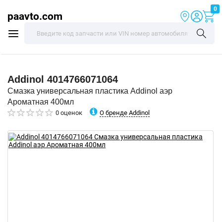
0
paavto.com
Addinol
4014766071064
Смазка универсальная пластика Addinol аэр
Ароматная 400мл
О бренде Addinol
0 оценок