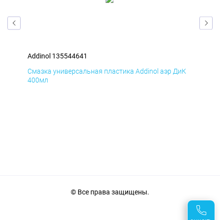
Addinol 135544641
Add
мД
Смазка универсальная пластика Addinol аэр ДиК
Сма
400мл
40
© Все права защищены.