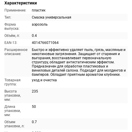
Характеристики
Применение:
пластик
Тип:
Смазка универсальная
Форма
аэрозоль
выпуска:
Объём, л:
0.4
EAN-13:
4014766071064
Расширенное
Быстро и эффективно удаляет пыль, грязь, масляные и
описание:
никотиновые загрязнения. Защищает от старения и
выгорания, восстанавливает первоначальную
структуру, обладает антистатическим эффектом.
Предназначен для обработки пластиковых и
виниловых деталей салона. Подходит для молдингов и
бамперов. Обладает приятным ароматом клубники.
Товарная
уход и очистка
группа:
Высота
235
упаковки,
мм:
Длина
50
упаковки,
мм:
Объем
0.7
упаковки, л: