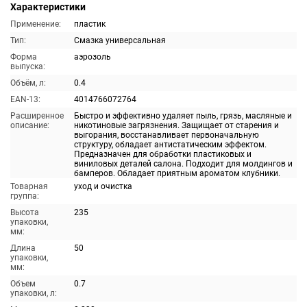
Характеристики
Применение:
пластик
Тип:
Смазка универсальная
Форма
аэрозоль
выпуска:
Объём, л:
0.4
EAN-13:
4014766072764
Расширенное
Быстро и эффективно удаляет пыль, грязь, масляные и
описание:
никотиновые загрязнения. Защищает от старения и
выгорания, восстанавливает первоначальную
структуру, обладает антистатическим эффектом.
Предназначен для обработки пластиковых и
виниловых деталей салона. Подходит для молдингов и
бамперов. Обладает приятным ароматом клубники.
Товарная
уход и очистка
группа:
Высота
235
упаковки,
мм:
Длина
50
упаковки,
мм:
Объем
0.7
упаковки, л: