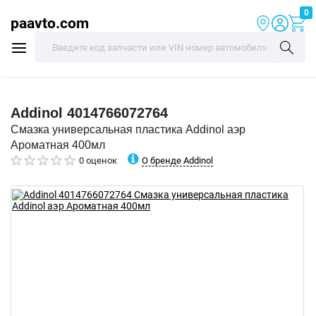
0
paavto.com
Addinol
4014766072764
Смазка универсальная пластика Addinol аэр
Ароматная 400мл
О бренде Addinol
0 оценок