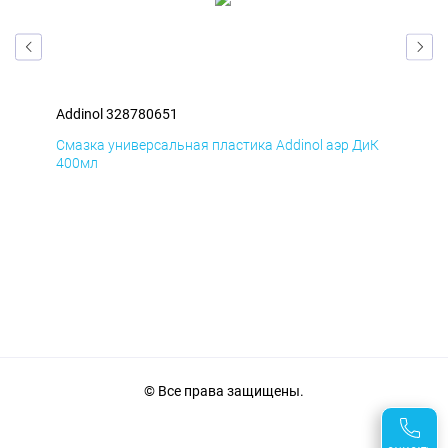
Addinol 328780651
Add
мД
Смазка универсальная пластика Addinol аэр ДиК
Сма
400мл
40
© Все права защищены.