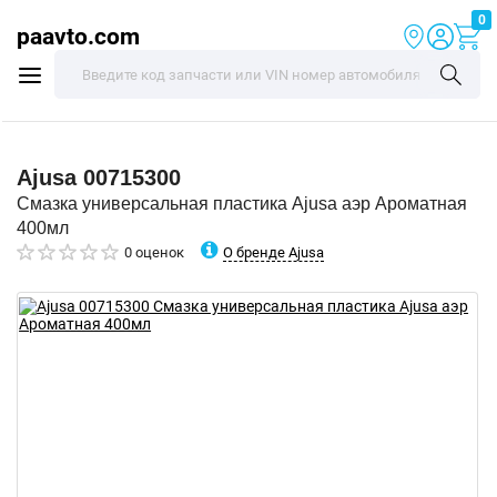
0
paavto.com
Ajusa
00715300
Смазка универсальная пластика Ajusa аэр Ароматная
400мл
О бренде Ajusa
0 оценок