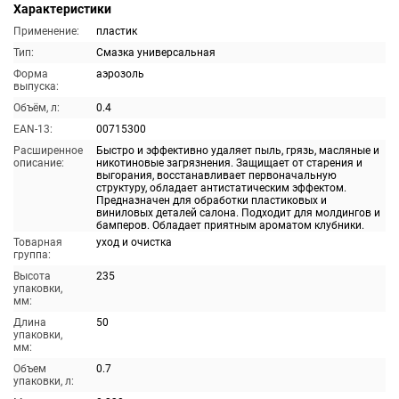
Характеристики
Применение:
пластик
Тип:
Смазка универсальная
Форма
аэрозоль
выпуска:
Объём, л:
0.4
EAN-13:
00715300
Расширенное
Быстро и эффективно удаляет пыль, грязь, масляные и
описание:
никотиновые загрязнения. Защищает от старения и
выгорания, восстанавливает первоначальную
структуру, обладает антистатическим эффектом.
Предназначен для обработки пластиковых и
виниловых деталей салона. Подходит для молдингов и
бамперов. Обладает приятным ароматом клубники.
Товарная
уход и очистка
группа:
Высота
235
упаковки,
мм:
Длина
50
упаковки,
мм:
Объем
0.7
упаковки, л: