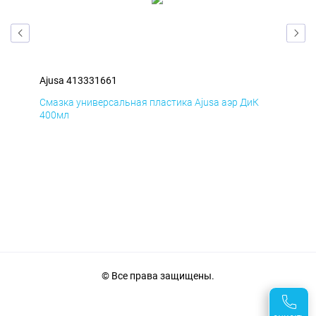
Ajusa 413331661
Aju
Д
Смазка универсальная пластика Ajusa аэр ДиК
Сма
400мл
40
© Все права защищены.