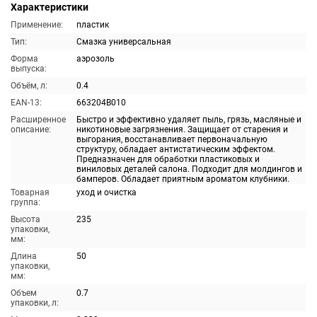
Характеристики
Применение:
пластик
Тип:
Смазка универсальная
Форма
аэрозоль
выпуска:
Объём, л:
0.4
EAN-13:
663204B010
Расширенное
Быстро и эффективно удаляет пыль, грязь, масляные и
описание:
никотиновые загрязнения. Защищает от старения и
выгорания, восстанавливает первоначальную
структуру, обладает антистатическим эффектом.
Предназначен для обработки пластиковых и
виниловых деталей салона. Подходит для молдингов и
бамперов. Обладает приятным ароматом клубники.
Товарная
уход и очистка
группа:
Высота
235
упаковки,
мм:
Длина
50
упаковки,
мм:
Объем
0.7
упаковки, л: