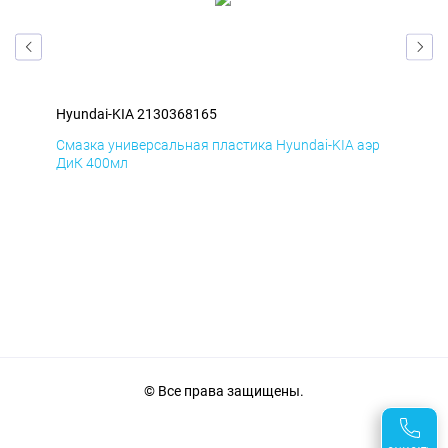
Hyundai-KIA 2130368165
Hyu
эр
Смазка универсальная пластика Hyundai-KIA аэр
Сма
ДиК 400мл
ПхВ
© Все права защищены.