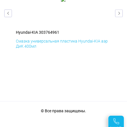
Hyundai-KIA 303764961
Hyu
эр
Смазка универсальная пластика Hyundai-KIA аэр
Сма
ДиК 400мл
ПхВ
© Все права защищены.