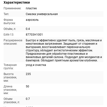
Характеристики
Применение:
пластик
Тип:
Смазка универсальная
Форма
аэрозоль
выпуска:
Объём, л:
0.4
EAN-13:
87703H1001
Расширенное
Быстро и эффективно удаляет пыль, грязь, масляные и
описание:
никотиновые загрязнения. Защищает от старения и
выгорания, восстанавливает первоначальную
структуру, обладает антистатическим эффектом.
Предназначен для обработки пластиковых и
виниловых деталей салона. Подходит для молдингов и
бамперов. Обладает приятным ароматом клубники.
Товарная
уход и очистка
группа:
Высота
235
упаковки,
мм:
Длина
50
упаковки,
мм:
Объем
0.7
упаковки, л: