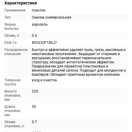
Характеристики
Применение:
пластик
Тип:
Смазка универсальная
Форма
аэрозоль
выпуска:
Объём, л:
0.4
EAN-13:
893332P180J7
Расширенное
Быстро и эффективно удаляет пыль, грязь, масляные и
описание:
никотиновые загрязнения. Защищает от старения и
выгорания, восстанавливает первоначальную
структуру, обладает антистатическим эффектом.
Предназначен для обработки пластиковых и
виниловых деталей салона. Подходит для молдингов и
бамперов. Обладает приятным ароматом клубники.
Товарная
уход и очистка
группа:
Высота
235
упаковки,
мм:
Длина
50
упаковки,
мм:
Объем
0.7
упаковки, л: