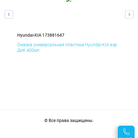
Hyundai-KIA 173881647
Hyu
эр
Смазка универсальная пластика Hyundai-KIA аэр
Сма
ДиК 400мл
ПхВ
© Все права защищены.