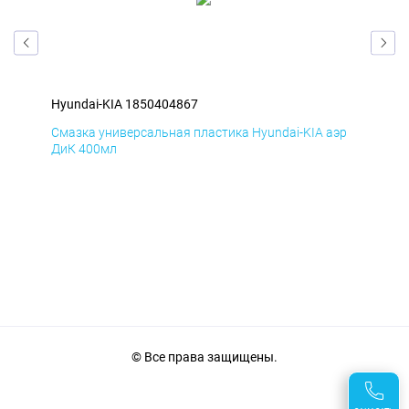
Hyundai-KIA 1850404867
Hyu
эр
Смазка универсальная пластика Hyundai-KIA аэр
Сма
ДиК 400мл
ПхВ
© Все права защищены.