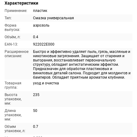
Характеристики
Применение:
пластик
Тип:
Смазка универсальная
Форма
аэрозоль
выпуска:
Объём, л:
0.4
EAN-13:
922022E000
Расширенное
Быстро и эффективно удаляет пыль, грязь, масляные и
описание:
никотиновые загрязнения. Защищает от старения и
выгорания, восстанавливает первоначальную
структуру, обладает антистатическим эффектом.
Предназначен для обработки пластиковых и
виниловых деталей салона. Подходит для молдингов и
бамперов. Обладает приятным ароматом клубники.
Товарная
уход и очистка
группа:
Высота
235
упаковки,
мм:
Длина
50
упаковки,
мм:
Объем
0.7
упаковки, л: