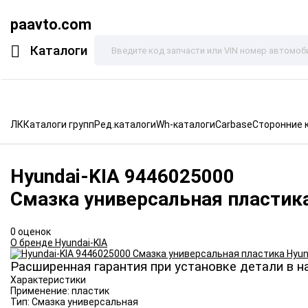
paavto.com
Каталоги
ЛК
Каталоги групп
Ред.каталоги
Wh-каталоги
Carbase
Сторонние 
Hyundai-KIA
9446025000
Смазка универсальная пластика
0 оценок
О бренде Hyundai-KIA
Расширенная гарантия при установке детали в н
Характеристики
Применение:
пластик
Тип:
Смазка универсальная