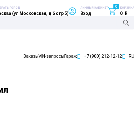
0
БРАТЬ ГОРОД
ЛИЧНЫЙ КАБИНЕТ
КОРЗИНА
сква (ул Московская, д 6 стр 5)
Вход
0
₽
Заказы
VIN-запросы
Гараж
+7 (900)
212-12-12
RU
мл