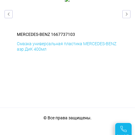
MERCEDES-BENZ 1667737103
ME
ENZ
Смазка универсальная пластика MERCEDES-BENZ
Сма
аэр ДиК 400мл
аэр
© Все права защищены.