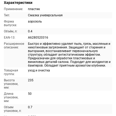
Характеристики
Применение:
пластик
Тип:
Смазка универсальная
Форма
аэрозоль
выпуска:
Объём, л:
0.4
EAN-13:
A6280520316
Расширенное
Быстро и эффективно удаляет пыль, грязь, масляные и
описание:
никотиновые загрязнения. Защищает от старения и
выгорания, восстанавливает первоначальную
структуру, обладает антистатическим эффектом.
Предназначен для обработки пластиковых и
виниловых деталей салона. Подходит для молдингов и
бамперов. Обладает приятным ароматом клубники.
Товарная
уход и очистка
группа:
Высота
235
упаковки,
мм:
Длина
50
упаковки,
мм:
Объем
0.7
упаковки, л: