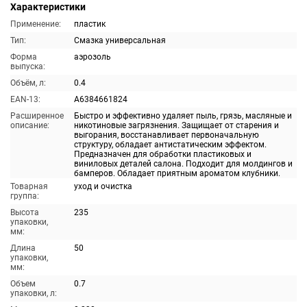
Характеристики
Применение:
пластик
Тип:
Смазка универсальная
Форма
аэрозоль
выпуска:
Объём, л:
0.4
EAN-13:
A6384661824
Расширенное
Быстро и эффективно удаляет пыль, грязь, масляные и
описание:
никотиновые загрязнения. Защищает от старения и
выгорания, восстанавливает первоначальную
структуру, обладает антистатическим эффектом.
Предназначен для обработки пластиковых и
виниловых деталей салона. Подходит для молдингов и
бамперов. Обладает приятным ароматом клубники.
Товарная
уход и очистка
группа:
Высота
235
упаковки,
мм:
Длина
50
упаковки,
мм:
Объем
0.7
упаковки, л: