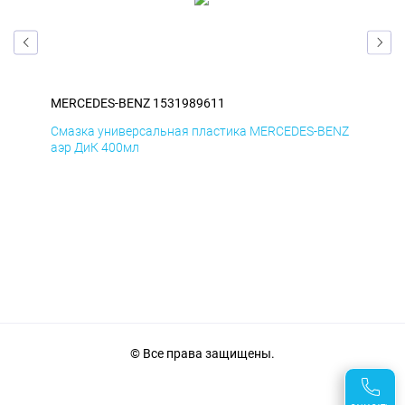
MERCEDES-BENZ 1531989611
ME
ENZ
Смазка универсальная пластика MERCEDES-BENZ
Сма
аэр ДиК 400мл
аэр
© Все права защищены.