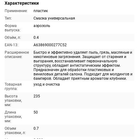
Характеристики
Применение:
пластик
Тип:
Смазка универсальная
Форма
аэрозоль
выпуска:
Объём, л:
0.4
EAN-13:
A63869000277C52
Расширенное
Быстро и эффективно удаляет пыль, грязь, масляные и
описание:
никотиновые загрязнения. Защищает от старения и
выгорания, восстанавливает первоначальную
структуру, обладает антистатическим эффектом.
Предназначен для обработки пластиковых и
виниловых деталей салона. Подходит для молдингов и
бамперов. Обладает приятным ароматом клубники.
Товарная
уход и очистка
группа:
Высота
235
упаковки,
мм:
Длина
50
упаковки,
мм:
Объем
0.7
упаковки, л: