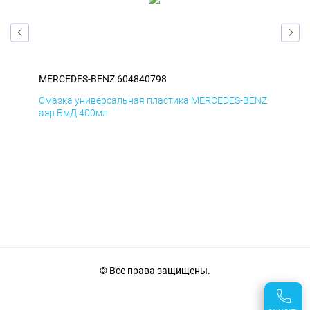
MERCEDES-BENZ 604840798
ME
Смазка универсальная пластика MERCEDES-BENZ
Сма
аэр БмД 400мл
аэр
© Все права защищены.