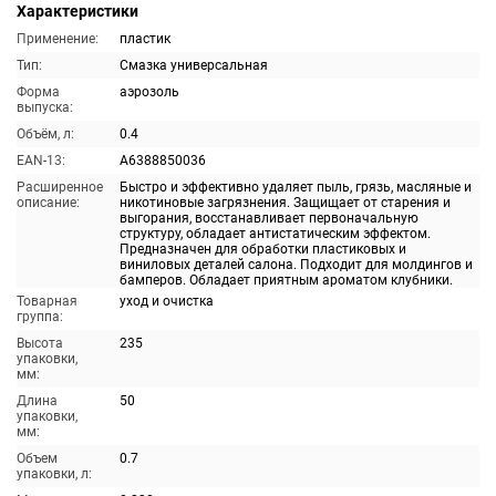
Характеристики
Применение:
пластик
Тип:
Смазка универсальная
Форма
аэрозоль
выпуска:
Объём, л:
0.4
EAN-13:
A6388850036
Расширенное
Быстро и эффективно удаляет пыль, грязь, масляные и
описание:
никотиновые загрязнения. Защищает от старения и
выгорания, восстанавливает первоначальную
структуру, обладает антистатическим эффектом.
Предназначен для обработки пластиковых и
виниловых деталей салона. Подходит для молдингов и
бамперов. Обладает приятным ароматом клубники.
Товарная
уход и очистка
группа:
Высота
235
упаковки,
мм:
Длина
50
упаковки,
мм:
Объем
0.7
упаковки, л: