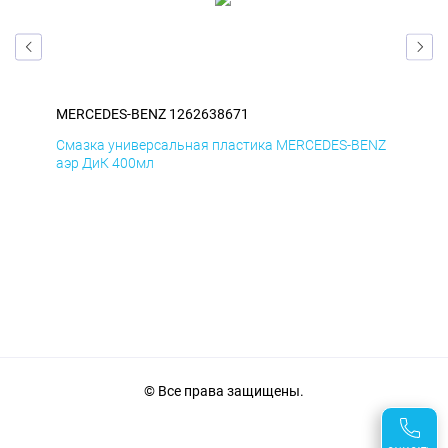
MERCEDES-BENZ 1262638671
ME
ENZ
Смазка универсальная пластика MERCEDES-BENZ
Сма
аэр ДиК 400мл
аэр
© Все права защищены.