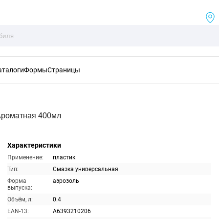
аталоги
Формы
Страницы
Ароматная 400мл
Характеристики
Применение:
пластик
Тип:
Смазка универсальная
Форма
аэрозоль
выпуска:
Объём, л:
0.4
EAN-13:
A6393210206