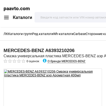
paavto.com
Каталоги
ЛК
Каталоги групп
Ред.каталоги
Wh-каталоги
Carbase
Сторонние к
MERCEDES-BENZ
A6393210206
Смазка универсальная пластика MERCEDES-BENZ аэр 
О бренде MERCEDES-BENZ
0 оценок