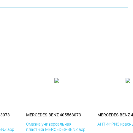
63073
MERCEDES-BENZ 405563073
MERCEDES-BENZ 
я
Смазка универсальная
АНТИФРИЗ красны
ENZ аэр
пластика MERCEDES-BENZ аэр