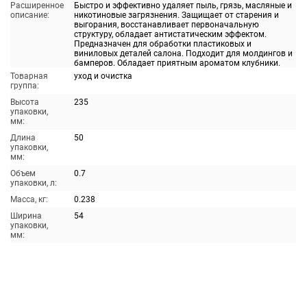
Расширенное
Быстро и эффективно удаляет пыль, грязь, масляные и
описание:
никотиновые загрязнения. Защищает от старения и
выгорания, восстанавливает первоначальную
структуру, обладает антистатическим эффектом.
Предназначен для обработки пластиковых и
виниловых деталей салона. Подходит для молдингов и
бамперов. Обладает приятным ароматом клубники.
Товарная
уход и очистка
группа:
Высота
235
упаковки,
мм:
Длина
50
упаковки,
мм:
Объем
0.7
упаковки, л:
Масса, кг:
0.238
Ширина
54
упаковки,
мм: