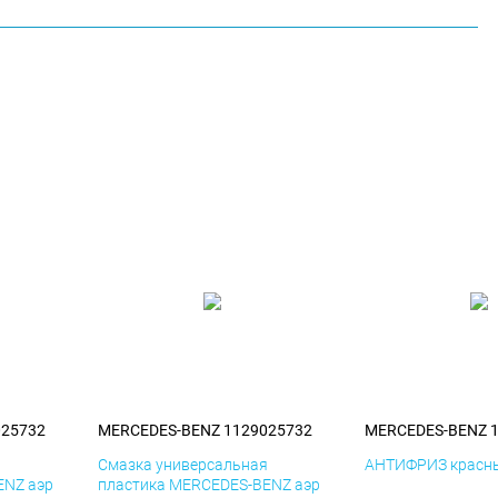
025732
MERCEDES-BENZ 1129025732
MERCEDES-BENZ 
я
Смазка универсальная
АНТИФРИЗ красны
ENZ аэр
пластика MERCEDES-BENZ аэр