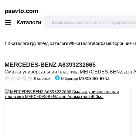
paavto.com
Каталоги
ЛК
Каталоги групп
Ред.каталоги
Wh-каталоги
Carbase
Сторонние к
MERCEDES-BENZ
A6393232665
Смазка универсальная пластика MERCEDES-BENZ аэр 
О бренде MERCEDES-BENZ
0 оценок