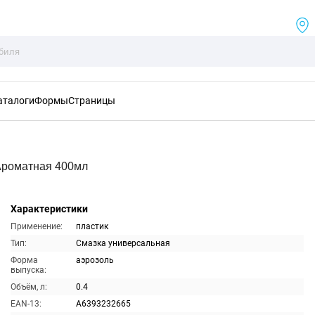
аталоги
Формы
Страницы
Ароматная 400мл
Характеристики
Применение:
пластик
Тип:
Смазка универсальная
Форма
аэрозоль
выпуска:
Объём, л:
0.4
EAN-13:
A6393232665