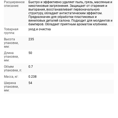
Расширенное
Быстро и эффективно удаляет пыль, грязь, масляные и
описание:
никотиновые загрязнения. Защищает от старения и
выгорания, восстанавливает первоначальную
структуру, обладает антистатическим эффектом.
Предназначен для обработки пластиковых и
виниловых деталей салона. Подходит для молдингов и
бамперов. Обладает приятным ароматом клубники.
Товарная
уход и очистка
группа:
Высота
235
упаковки,
мм:
Длина
50
упаковки,
мм:
Объем
0.7
упаковки, л:
Масса, кг:
0.238
Ширина
54
упаковки,
мм: