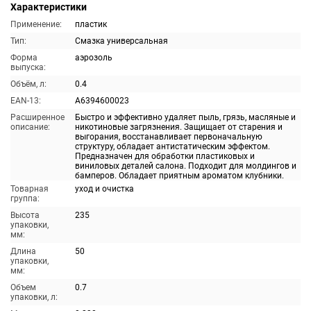
Характеристики
Применение:
пластик
Тип:
Смазка универсальная
Форма
аэрозоль
выпуска:
Объём, л:
0.4
EAN-13:
A6394600023
Расширенное
Быстро и эффективно удаляет пыль, грязь, масляные и
описание:
никотиновые загрязнения. Защищает от старения и
выгорания, восстанавливает первоначальную
структуру, обладает антистатическим эффектом.
Предназначен для обработки пластиковых и
виниловых деталей салона. Подходит для молдингов и
бамперов. Обладает приятным ароматом клубники.
Товарная
уход и очистка
группа:
Высота
235
упаковки,
мм:
Длина
50
упаковки,
мм:
Объем
0.7
упаковки, л: