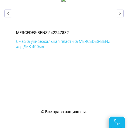
MERCEDES-BENZ 542247882
ME
ENZ
Смазка универсальная пластика MERCEDES-BENZ
Сма
аэр ДиК 400мл
аэр
© Все права защищены.