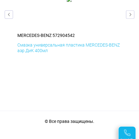
MERCEDES-BENZ 572904542
ME
ENZ
Смазка универсальная пластика MERCEDES-BENZ
Сма
аэр ДиК 400мл
аэр
© Все права защищены.