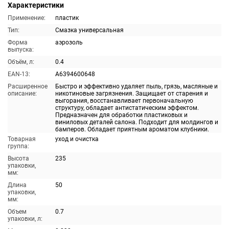
Характеристики
Применение:
пластик
Тип:
Смазка универсальная
Форма
аэрозоль
выпуска:
Объём, л:
0.4
EAN-13:
A6394600648
Расширенное
Быстро и эффективно удаляет пыль, грязь, масляные и
описание:
никотиновые загрязнения. Защищает от старения и
выгорания, восстанавливает первоначальную
структуру, обладает антистатическим эффектом.
Предназначен для обработки пластиковых и
виниловых деталей салона. Подходит для молдингов и
бамперов. Обладает приятным ароматом клубники.
Товарная
уход и очистка
группа:
Высота
235
упаковки,
мм:
Длина
50
упаковки,
мм:
Объем
0.7
упаковки, л: