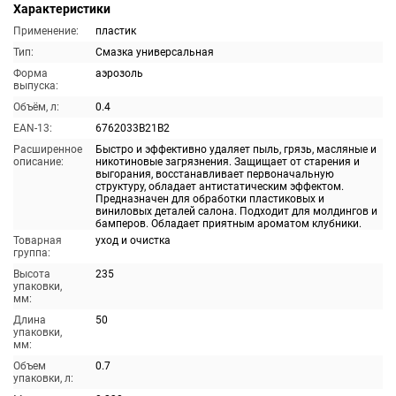
Характеристики
Применение:
пластик
Тип:
Смазка универсальная
Форма
аэрозоль
выпуска:
Объём, л:
0.4
EAN-13:
6762033B21B2
Расширенное
Быстро и эффективно удаляет пыль, грязь, масляные и
описание:
никотиновые загрязнения. Защищает от старения и
выгорания, восстанавливает первоначальную
структуру, обладает антистатическим эффектом.
Предназначен для обработки пластиковых и
виниловых деталей салона. Подходит для молдингов и
бамперов. Обладает приятным ароматом клубники.
Товарная
уход и очистка
группа:
Высота
235
упаковки,
мм:
Длина
50
упаковки,
мм:
Объем
0.7
упаковки, л: