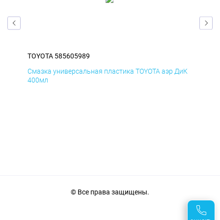
TOYOTA 585605989
TOY
БмД
Смазка универсальная пластика TOYOTA аэр ДиК
Сма
400мл
40
© Все права защищены.