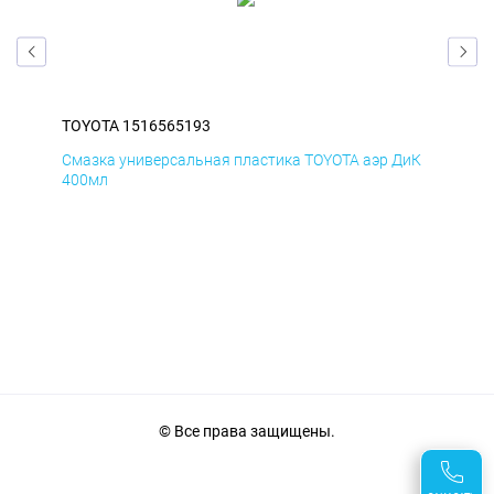
TOYOTA 1516565193
TOY
БмД
Смазка универсальная пластика TOYOTA аэр ДиК
Сма
400мл
40
© Все права защищены.