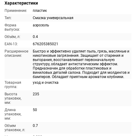
Характеристики
Применение:
пластик
Тип:
Смазка универсальная
Форма
аэрозоль
выпуска:
Объём, л:
0.4
EAN-13:
676205385021
Расширенное
Быстро и эффективно удаляет пыль, грязь, масляные и
описание:
никотиновые загрязнения. Защищает от старения и
выгорания, восстанавливает первоначальную
структуру, обладает антистатическим эффектом.
Предназначен для обработки пластиковых и
виниловых деталей салона. Подходит для молдингов и
бамперов. Обладает приятным ароматом клубники.
Товарная
уход и очистка
группа:
Высота
235
упаковки,
мм:
Длина
50
упаковки,
мм:
Объем
0.7
упаковки, л: