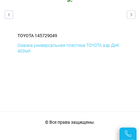
TOYOTA 145729049
TOY
БмД
Смазка универсальная пластика TOYOTA аэр ДиК
Сма
400мл
40
© Все права защищены.