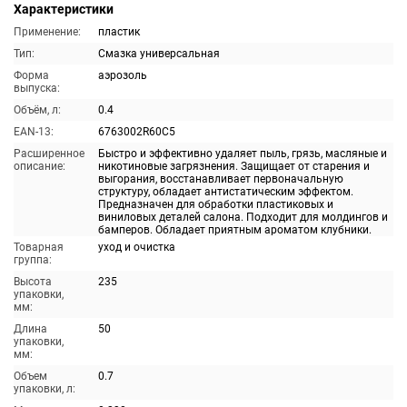
Характеристики
Применение:
пластик
Тип:
Смазка универсальная
Форма
аэрозоль
выпуска:
Объём, л:
0.4
EAN-13:
6763002R60C5
Расширенное
Быстро и эффективно удаляет пыль, грязь, масляные и
описание:
никотиновые загрязнения. Защищает от старения и
выгорания, восстанавливает первоначальную
структуру, обладает антистатическим эффектом.
Предназначен для обработки пластиковых и
виниловых деталей салона. Подходит для молдингов и
бамперов. Обладает приятным ароматом клубники.
Товарная
уход и очистка
группа:
Высота
235
упаковки,
мм:
Длина
50
упаковки,
мм:
Объем
0.7
упаковки, л: