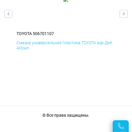
TOYOTA 506701107
TOY
БмД
Смазка универсальная пластика TOYOTA аэр ДиК
Сма
400мл
40
© Все права защищены.