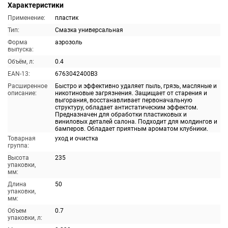
Характеристики
Применение:
пластик
Тип:
Смазка универсальная
Форма
аэрозоль
выпуска:
Объём, л:
0.4
EAN-13:
6763042400B3
Расширенное
Быстро и эффективно удаляет пыль, грязь, масляные и
описание:
никотиновые загрязнения. Защищает от старения и
выгорания, восстанавливает первоначальную
структуру, обладает антистатическим эффектом.
Предназначен для обработки пластиковых и
виниловых деталей салона. Подходит для молдингов и
бамперов. Обладает приятным ароматом клубники.
Товарная
уход и очистка
группа:
Высота
235
упаковки,
мм:
Длина
50
упаковки,
мм:
Объем
0.7
упаковки, л: