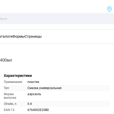
аталоги
Формы
Страницы
 400мл
Характеристики
Применение:
пластик
Тип:
Смазка универсальная
Форма
аэрозоль
выпуска:
Объём, л:
0.4
EAN-13:
6764002E20B0