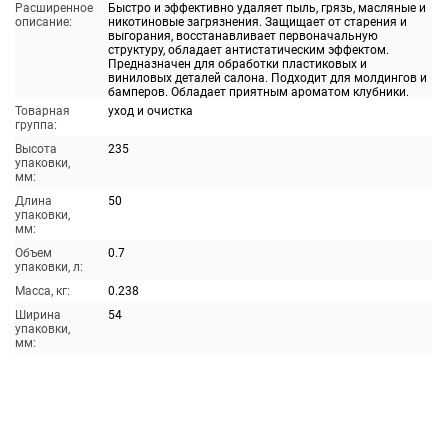
Расширенное
Быстро и эффективно удаляет пыль, грязь, масляные и
описание:
никотиновые загрязнения. Защищает от старения и
выгорания, восстанавливает первоначальную
структуру, обладает антистатическим эффектом.
Предназначен для обработки пластиковых и
виниловых деталей салона. Подходит для молдингов и
бамперов. Обладает приятным ароматом клубники.
Товарная
уход и очистка
группа:
Высота
235
упаковки,
мм:
Длина
50
упаковки,
мм:
Объем
0.7
упаковки, л:
Масса, кг:
0.238
Ширина
54
упаковки,
мм: