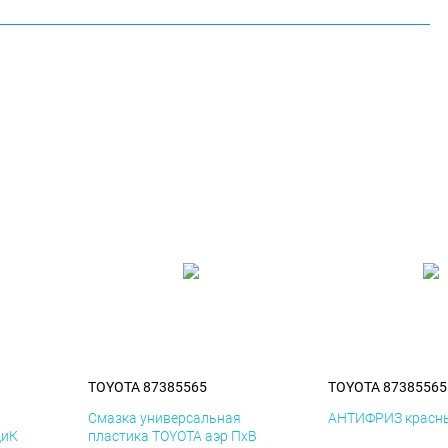
TOYOTA 87385565
TOYOTA 87385565
я
Смазка универсальная
АНТИФРИЗ красны
ДиК
пластика TOYOTA аэр ПхВ