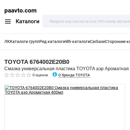
paavto.com
Каталоги
ЛК
Каталоги групп
Ред.каталоги
Wh-каталоги
Carbase
Сторонние к
TOYOTA
6764002E20B0
Смазка универсальная пластика TOYOTA аэр Ароматная
О бренде TOYOTA
0 оценок