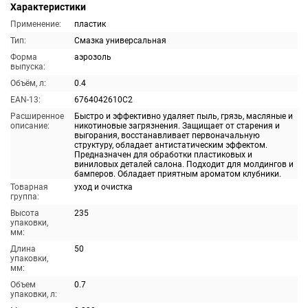
Характеристики
Применение:
пластик
Тип:
Смазка универсальная
Форма
аэрозоль
выпуска:
Объём, л:
0.4
EAN-13:
6764042610C2
Расширенное
Быстро и эффективно удаляет пыль, грязь, масляные и
описание:
никотиновые загрязнения. Защищает от старения и
выгорания, восстанавливает первоначальную
структуру, обладает антистатическим эффектом.
Предназначен для обработки пластиковых и
виниловых деталей салона. Подходит для молдингов и
бамперов. Обладает приятным ароматом клубники.
Товарная
уход и очистка
группа:
Высота
235
упаковки,
мм:
Длина
50
упаковки,
мм:
Объем
0.7
упаковки, л: