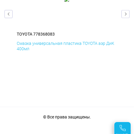
TOYOTA 778368083
TOY
БмД
Смазка универсальная пластика TOYOTA аэр ДиК
Сма
400мл
40
© Все права защищены.