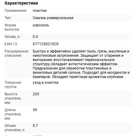
Характеристики
Применение:
пластик
Тип:
Смазка универсальная
Форма
аэрозоль
выпуска:
Объём, л:
0.4
EAN-13:
6771230210C0
Расширенное
Быстро и эффективно удаляет пыль, грязь, масляные и
описание:
никотиновые загрязнения. Защищает от старения и
выгорания, восстанавливает первоначальную
структуру, обладает антистатическим эффектом.
Предназначен для обработки пластиковых и
виниловых деталей салона. Подходит для молдингов и
бамперов. Обладает приятным ароматом клубники.
Товарная
уход и очистка
группа:
Высота
235
упаковки,
мм:
Длина
50
упаковки,
мм:
Объем
0.7
упаковки, л: