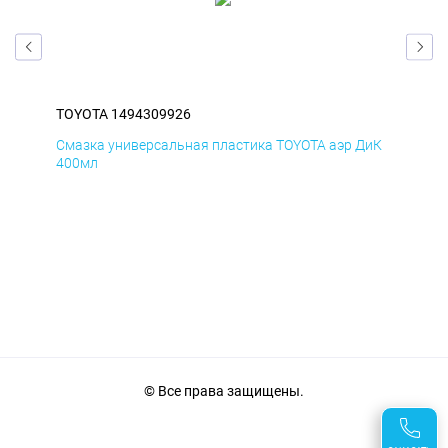
TOYOTA 1494309926
TOY
БмД
Смазка универсальная пластика TOYOTA аэр ДиК
Сма
400мл
40
© Все права защищены.