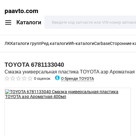
paavto.com
Каталоги
ЛК
Каталоги групп
Ред.каталоги
Wh-каталоги
Carbase
Сторонние к
TOYOTA
6781133040
Смазка универсальная пластика TOYOTA аэр Ароматная
О бренде TOYOTA
0 оценок