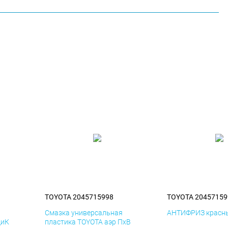
TOYOTA 2045715998
TOYOTA 20457159
я
Смазка универсальная
АНТИФРИЗ красны
ДиК
пластика TOYOTA аэр ПхВ