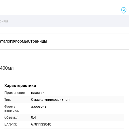
аталоги
Формы
Страницы
 400мл
Характеристики
Применение:
пластик
Тип:
Смазка универсальная
Форма
аэрозоль
выпуска:
Объём, л:
0.4
EAN-13:
6781133040