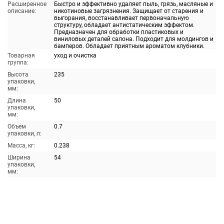
Расширенное
Быстро и эффективно удаляет пыль, грязь, масляные и
описание:
никотиновые загрязнения. Защищает от старения и
выгорания, восстанавливает первоначальную
структуру, обладает антистатическим эффектом.
Предназначен для обработки пластиковых и
виниловых деталей салона. Подходит для молдингов и
бамперов. Обладает приятным ароматом клубники.
Товарная
уход и очистка
группа:
Высота
235
упаковки,
мм:
Длина
50
упаковки,
мм:
Объем
0.7
упаковки, л:
Масса, кг:
0.238
Ширина
54
упаковки,
мм: