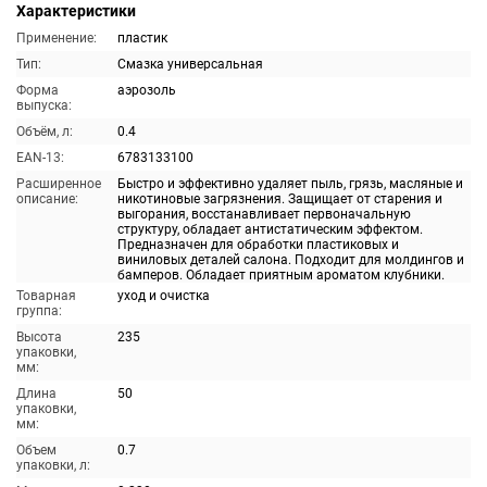
Характеристики
Применение:
пластик
Тип:
Смазка универсальная
Форма
аэрозоль
выпуска:
Объём, л:
0.4
EAN-13:
6783133100
Расширенное
Быстро и эффективно удаляет пыль, грязь, масляные и
описание:
никотиновые загрязнения. Защищает от старения и
выгорания, восстанавливает первоначальную
структуру, обладает антистатическим эффектом.
Предназначен для обработки пластиковых и
виниловых деталей салона. Подходит для молдингов и
бамперов. Обладает приятным ароматом клубники.
Товарная
уход и очистка
группа:
Высота
235
упаковки,
мм:
Длина
50
упаковки,
мм:
Объем
0.7
упаковки, л: