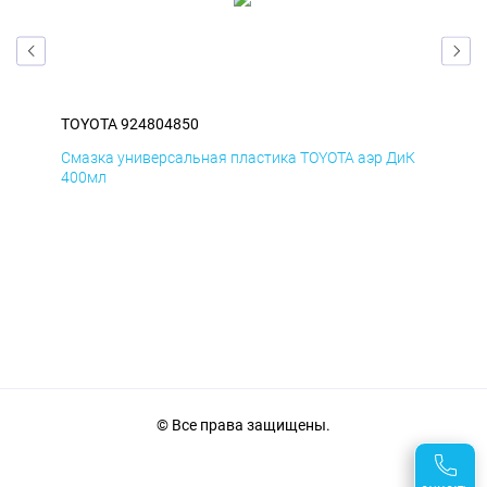
TOYOTA 924804850
TOY
БмД
Смазка универсальная пластика TOYOTA аэр ДиК
Сма
400мл
40
© Все права защищены.