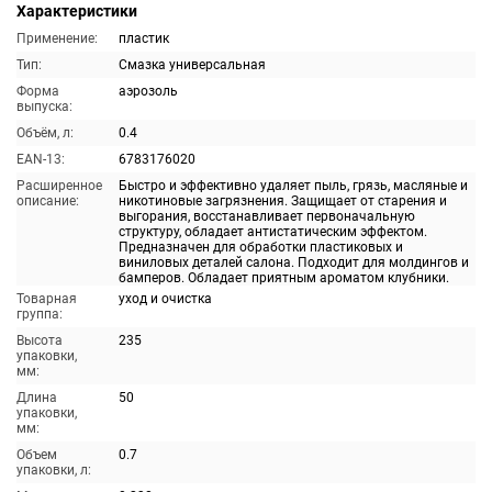
Характеристики
Применение:
пластик
Тип:
Смазка универсальная
Форма
аэрозоль
выпуска:
Объём, л:
0.4
EAN-13:
6783176020
Расширенное
Быстро и эффективно удаляет пыль, грязь, масляные и
описание:
никотиновые загрязнения. Защищает от старения и
выгорания, восстанавливает первоначальную
структуру, обладает антистатическим эффектом.
Предназначен для обработки пластиковых и
виниловых деталей салона. Подходит для молдингов и
бамперов. Обладает приятным ароматом клубники.
Товарная
уход и очистка
группа:
Высота
235
упаковки,
мм:
Длина
50
упаковки,
мм:
Объем
0.7
упаковки, л: