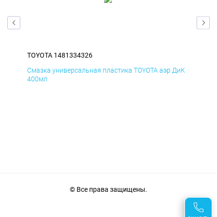
TOYOTA 1481334326
TOY
БмД
Смазка универсальная пластика TOYOTA аэр ДиК
Сма
400мл
40
© Все права защищены.