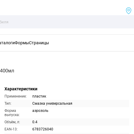
аталоги
Формы
Страницы
 400мл
Характеристики
Применение:
пластик
Тип:
Смазка универсальная
Форма
аэрозоль
выпуска:
Объём, л:
0.4
EAN-13:
6783726040