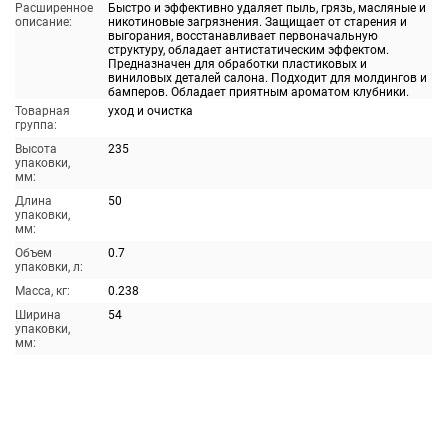
Расширенное
Быстро и эффективно удаляет пыль, грязь, масляные и
описание:
никотиновые загрязнения. Защищает от старения и
выгорания, восстанавливает первоначальную
структуру, обладает антистатическим эффектом.
Предназначен для обработки пластиковых и
виниловых деталей салона. Подходит для молдингов и
бамперов. Обладает приятным ароматом клубники.
Товарная
уход и очистка
группа:
Высота
235
упаковки,
мм:
Длина
50
упаковки,
мм:
Объем
0.7
упаковки, л:
Масса, кг:
0.238
Ширина
54
упаковки,
мм: