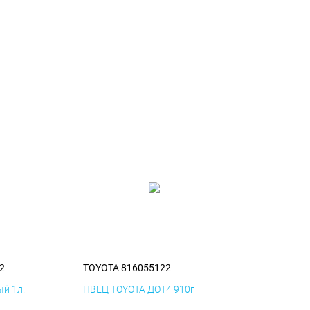
2
TOYOTA 816055122
й 1л.
ПВЕЦ TOYOTA ДОТ4 910г