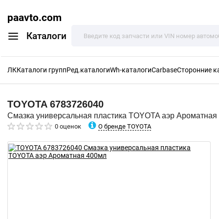
paavto.com
Каталоги
ЛК
Каталоги групп
Ред.каталоги
Wh-каталоги
Carbase
Сторонние к
TOYOTA
6783726040
Смазка универсальная пластика TOYOTA аэр Ароматная
О бренде TOYOTA
0 оценок