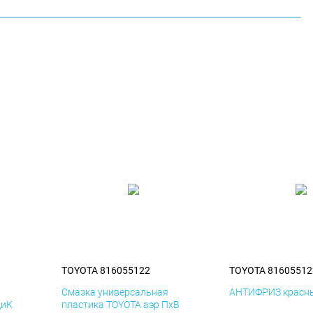
TOYOTA 816055122
TOYOTA 81605512
я
Смазка универсальная
АНТИФРИЗ красны
ДиК
пластика TOYOTA аэр ПхВ