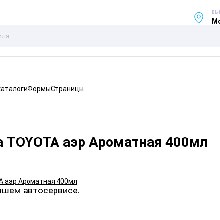
ВЫ
Мо
каталоги
Формы
Страницы
а TOYOTA аэр Ароматная 400мл
ашем автосервисе.