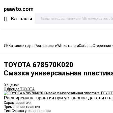
paavto.com
Каталоги
ЛК
Каталоги групп
Ред.каталоги
Wh-каталоги
Carbase
Сторонние 
TOYOTA
678570K020
Смазка универсальная пластик
0 оценок
О бренде TOYOTA
Расширенная гарантия при установке детали в н
Характеристики
Применение:
пластик
Тип:
Смазка универсальная