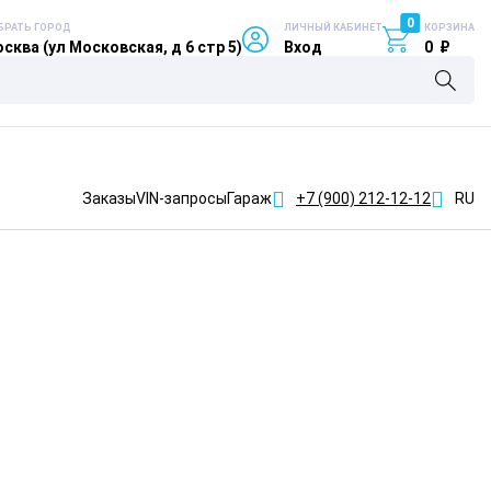
0
БРАТЬ ГОРОД
ЛИЧНЫЙ КАБИНЕТ
КОРЗИНА
сква (ул Московская, д 6 стр 5)
Вход
0
₽
Заказы
VIN-запросы
Гараж
+7 (900)
212-12-12
RU