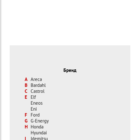
Бренд
A
Areca
B
Bardahl
C
Castrol
E
Elf
Eneos
Eni
F
Ford
G
G-Energy
H
Honda
Hyundai
I
Idemitsu