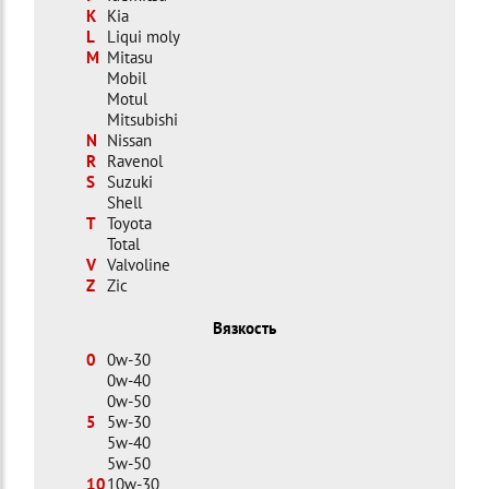
K
Kia
L
Liqui moly
M
Mitasu
Mobil
Motul
Mitsubishi
N
Nissan
R
Ravenol
S
Suzuki
Shell
T
Toyota
Total
V
Valvoline
Z
Zic
Вязкость
0
0w-30
0w-40
0w-50
5
5w-30
5w-40
5w-50
10
10w-30